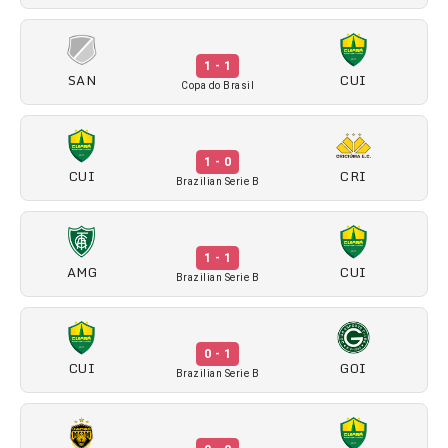
1 - 1
SAN
CUI
Copa do Brasil
1 - 0
CUI
CRI
Brazilian Serie B
1 - 1
AMG
CUI
Brazilian Serie B
0 - 1
CUI
GOI
Brazilian Serie B