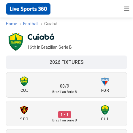
Home
Football
Cuiabá
Cuiabá
16th in Brazilian Serie B
2026 FIXTURES
08/9
CUI
FOR
Brazilian Serie B
1 - 1
SPO
CUI
Brazilian Serie B