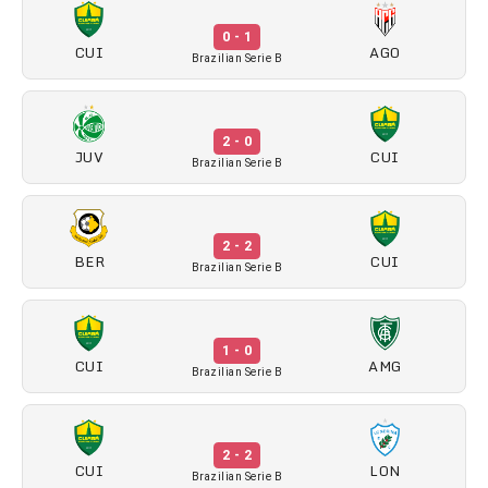
0 - 1
CUI
AGO
Brazilian Serie B
2 - 0
JUV
CUI
Brazilian Serie B
2 - 2
BER
CUI
Brazilian Serie B
1 - 0
CUI
AMG
Brazilian Serie B
2 - 2
CUI
LON
Brazilian Serie B