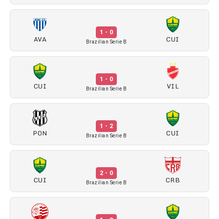
1 - 0
AVA
CUI
Brazilian Serie B
1 - 0
CUI
VIL
Brazilian Serie B
1 - 2
PON
CUI
Brazilian Serie B
2 - 0
CUI
CRB
Brazilian Serie B