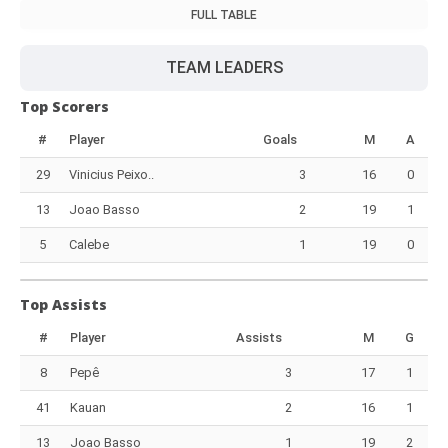
FULL TABLE
TEAM LEADERS
Top Scorers
#
Player
Goals
M
A
29
Vinicius Peixo..
3
16
0
13
Joao Basso
2
19
1
5
Calebe
1
19
0
Top Assists
#
Player
Assists
M
G
8
Pepê
3
17
1
41
Kauan
2
16
1
13
Joao Basso
1
19
2