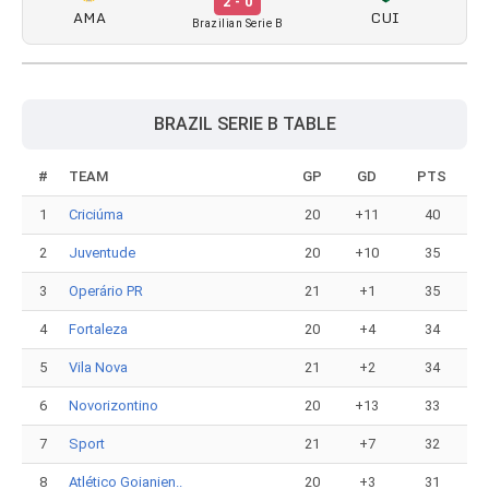
2 - 0
AMA
CUI
Brazilian Serie B
BRAZIL SERIE B TABLE
#
TEAM
GP
GD
PTS
1
Criciúma
20
+11
40
2
Juventude
20
+10
35
3
Operário PR
21
+1
35
4
Fortaleza
20
+4
34
5
Vila Nova
21
+2
34
6
Novorizontino
20
+13
33
7
Sport
21
+7
32
8
Atlético Goianien..
20
+3
31