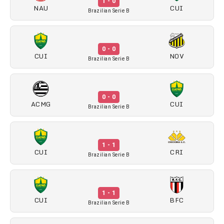
1 - 0
NAU
CUI
Brazilian Serie B
0 - 0
CUI
NOV
Brazilian Serie B
0 - 0
ACMG
CUI
Brazilian Serie B
1 - 1
CUI
CRI
Brazilian Serie B
1 - 1
CUI
BFC
Brazilian Serie B