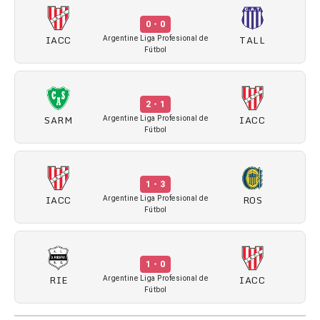
0 - 0
IACC
TALL
Argentine Liga Profesional de
Fútbol
2 - 1
SARM
IACC
Argentine Liga Profesional de
Fútbol
1 - 3
IACC
ROS
Argentine Liga Profesional de
Fútbol
1 - 0
RIE
IACC
Argentine Liga Profesional de
Fútbol