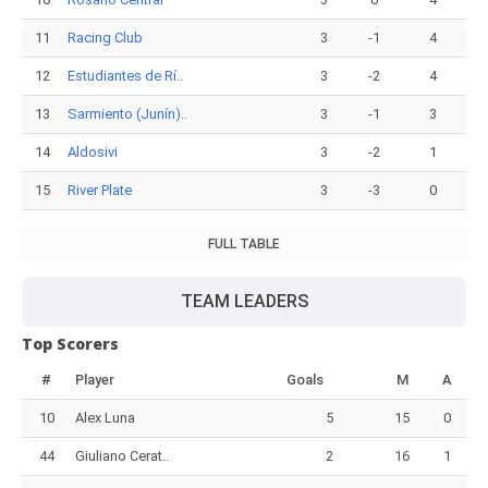
11
Racing Club
3
-1
4
12
Estudiantes de Rí..
3
-2
4
13
Sarmiento (Junín)..
3
-1
3
14
Aldosivi
3
-2
1
15
River Plate
3
-3
0
FULL TABLE
TEAM LEADERS
Top Scorers
#
Player
Goals
M
A
10
Alex Luna
5
15
0
44
Giuliano Cerat..
2
16
1