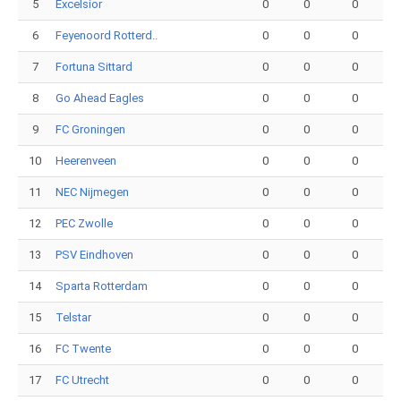
5
Excelsior
0
0
0
6
Feyenoord Rotterd..
0
0
0
7
Fortuna Sittard
0
0
0
8
Go Ahead Eagles
0
0
0
9
FC Groningen
0
0
0
10
Heerenveen
0
0
0
11
NEC Nijmegen
0
0
0
12
PEC Zwolle
0
0
0
13
PSV Eindhoven
0
0
0
14
Sparta Rotterdam
0
0
0
15
Telstar
0
0
0
16
FC Twente
0
0
0
17
FC Utrecht
0
0
0