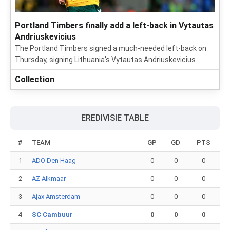
Portland Timbers finally add a left-back in Vytautas
Andriuskevicius
The Portland Timbers signed a much-needed left-back on
Thursday, signing Lithuania's Vytautas Andriuskevicius.
Collection
EREDIVISIE TABLE
#
TEAM
GP
GD
PTS
1
ADO Den Haag
0
0
0
2
AZ Alkmaar
0
0
0
3
Ajax Amsterdam
0
0
0
4
SC Cambuur
0
0
0