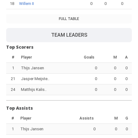
18
Willem II
0
0
0
FULL TABLE
TEAM LEADERS
Top Scorers
#
Player
Goals
M
A
1
Thijs Jansen
0
0
0
21
Jasper Meijste..
0
0
0
24
Matthijs Kalis..
0
0
0
Top Assists
#
Player
Assists
M
G
1
Thijs Jansen
0
0
0