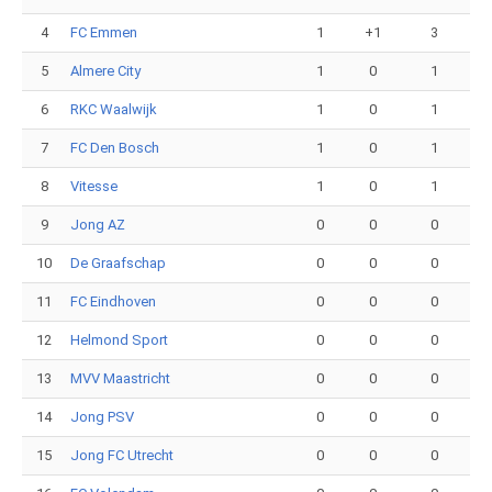
4
FC Emmen
1
+1
3
5
Almere City
1
0
1
6
RKC Waalwijk
1
0
1
7
FC Den Bosch
1
0
1
8
Vitesse
1
0
1
9
Jong AZ
0
0
0
10
De Graafschap
0
0
0
11
FC Eindhoven
0
0
0
12
Helmond Sport
0
0
0
13
MVV Maastricht
0
0
0
14
Jong PSV
0
0
0
15
Jong FC Utrecht
0
0
0