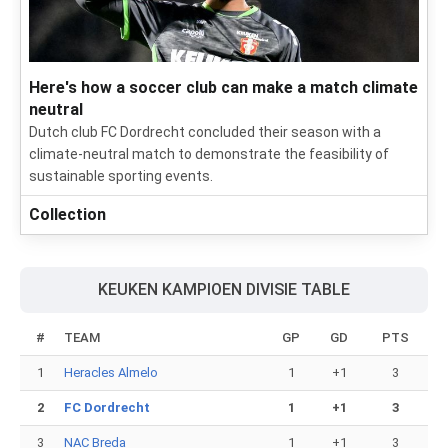
Here's how a soccer club can make a match climate
neutral
Dutch club FC Dordrecht concluded their season with a
climate-neutral match to demonstrate the feasibility of
sustainable sporting events.
Collection
KEUKEN KAMPIOEN DIVISIE TABLE
#
TEAM
GP
GD
PTS
1
Heracles Almelo
1
+1
3
2
FC Dordrecht
1
+1
3
3
NAC Breda
1
+1
3