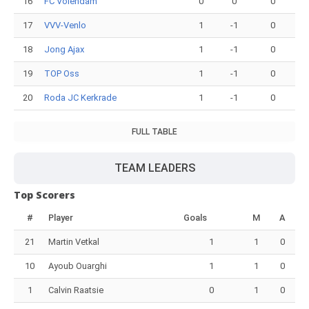
16
FC Volendam
0
0
0
17
VVV-Venlo
1
-1
0
18
Jong Ajax
1
-1
0
19
TOP Oss
1
-1
0
20
Roda JC Kerkrade
1
-1
0
FULL TABLE
TEAM LEADERS
Top Scorers
#
Player
Goals
M
A
21
Martin Vetkal
1
1
0
10
Ayoub Ouarghi
1
1
0
1
Calvin Raatsie
0
1
0