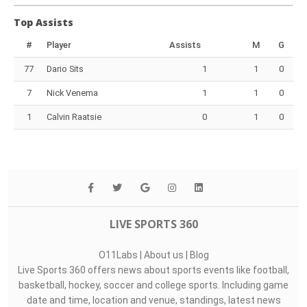
Top Assists
#
Player
Assists
M
G
77
Dario Sits
1
1
0
7
Nick Venema
1
1
0
1
Calvin Raatsie
0
1
0
LIVE SPORTS 360
O11Labs
|
About us
|
Blog
Live Sports 360 offers news about sports events like football,
basketball, hockey, soccer and college sports. Including game
date and time, location and venue, standings, latest news