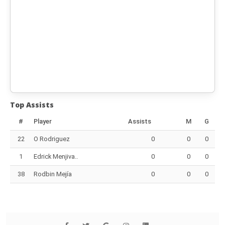
Top Assists
#
Player
Assists
M
G
22
O Rodriguez
0
0
0
1
Edrick Menjiva..
0
0
0
38
Rodbin Mejía
0
0
0