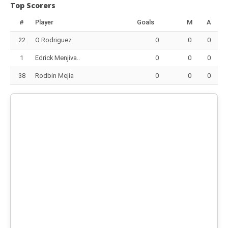
Top Scorers
#
Player
Goals
M
A
22
O Rodriguez
0
0
0
1
Edrick Menjiva..
0
0
0
38
Rodbin Mejía
0
0
0