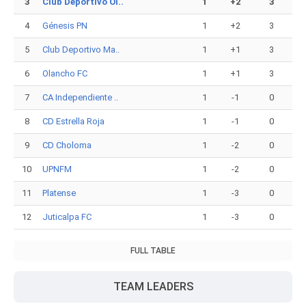
3
Club Deportivo Ol..
1
+2
3
4
Génesis PN
1
+2
3
5
Club Deportivo Ma..
1
+1
3
6
Olancho FC
1
+1
3
7
CA Independiente ..
1
-1
0
8
CD Estrella Roja
1
-1
0
9
CD Choloma
1
-2
0
10
UPNFM
1
-2
0
11
Platense
1
-3
0
12
Juticalpa FC
1
-3
0
FULL TABLE
TEAM LEADERS