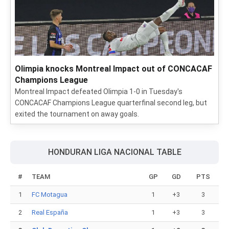
Olimpia knocks Montreal Impact out of CONCACAF
Champions League
Montreal Impact defeated Olimpia 1-0 in Tuesday's
CONCACAF Champions League quarterfinal second leg, but
exited the tournament on away goals.
HONDURAN LIGA NACIONAL TABLE
#
TEAM
GP
GD
PTS
1
FC Motagua
1
+3
3
2
Real España
1
+3
3