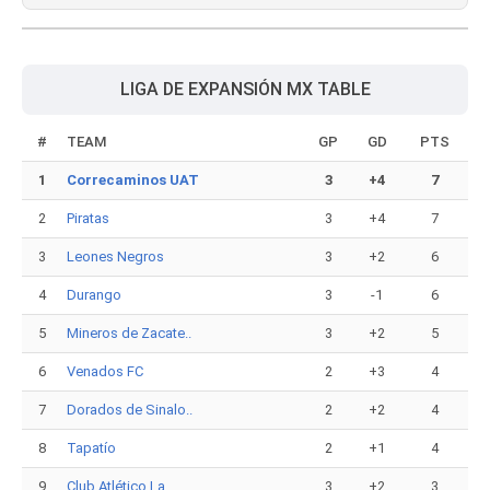
LIGA DE EXPANSIÓN MX TABLE
#
TEAM
GP
GD
PTS
1
Correcaminos UAT
3
+4
7
2
Piratas
3
+4
7
3
Leones Negros
3
+2
6
4
Durango
3
-1
6
5
Mineros de Zacate..
3
+2
5
6
Venados FC
2
+3
4
7
Dorados de Sinalo..
2
+2
4
8
Tapatío
2
+1
4
9
Club Atlético La ..
3
+2
3