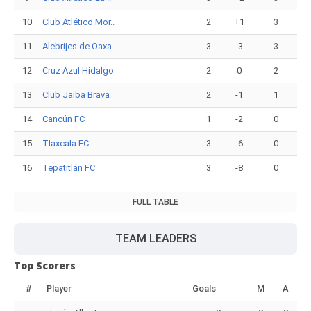
10
Club Atlético Mor..
2
+1
3
11
Alebrijes de Oaxa..
3
-3
3
12
Cruz Azul Hidalgo
2
0
2
13
Club Jaiba Brava
2
-1
1
14
Cancún FC
1
-2
0
15
Tlaxcala FC
3
-6
0
16
Tepatitlán FC
3
-8
0
FULL TABLE
TEAM LEADERS
Top Scorers
#
Player
Goals
M
A