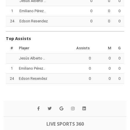
Jesús Alberto ..
0
0
0
1
Emiliano Pérez..
0
0
0
24
Edson Resendez
0
0
0
Top Assists
#
Player
Assists
M
G
Jesús Alberto ..
0
0
0
1
Emiliano Pérez..
0
0
0
24
Edson Resendez
0
0
0
LIVE SPORTS 360