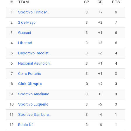
#
TEAM
GP
GD
PTS
1
Sportivo Triniden..
3
+7
9
2
2 de Mayo
3
+2
7
3
Guaraní
3
+1
6
4
Libertad
3
+3
6
5
Deportivo Recolet..
3
-2
4
6
Nacional Asunción..
3
+1
4
7
Cerro Porteño
3
+1
3
8
Club Olimpia
3
+2
3
9
Sportivo Ameliano
3
0
3
10
Sportivo Luqueño
3
-5
3
11
Sportivo San Lore..
3
-4
1
12
Rubio Ñú
3
-6
1