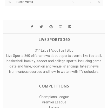
Top Assists
#
Player
Assists
M
G
1
Gastón Olveira..
0
0
0
25
Carlos Lentine..
0
0
0