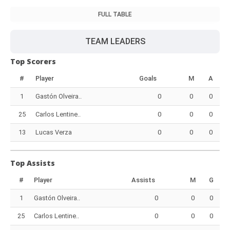
FULL TABLE
TEAM LEADERS
Top Scorers
#
Player
Goals
M
A
1
Gastón Olveira..
0
0
0
25
Carlos Lentine..
0
0
0
13
Lucas Verza
0
0
0