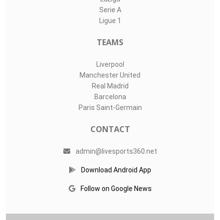
13
Lucas Verza
0
0
0
LIVE SPORTS 360
O11Labs
|
About us
|
Blog
Live Sports 360 offers news about sports events like football,
basketball, hockey, soccer and college sports. Including game
date and time, location and venue, standings, latest news
from various sources and how to watch with TV schedule.
COMPETITIONS
Champions League
Premier League
LaLiga