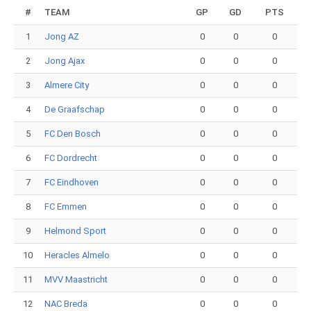
#
TEAM
GP
GD
PTS
1
Jong AZ
0
0
0
2
Jong Ajax
0
0
0
3
Almere City
0
0
0
4
De Graafschap
0
0
0
5
FC Den Bosch
0
0
0
6
FC Dordrecht
0
0
0
7
FC Eindhoven
0
0
0
8
FC Emmen
0
0
0
9
Helmond Sport
0
0
0
10
Heracles Almelo
0
0
0
11
MVV Maastricht
0
0
0
12
NAC Breda
0
0
0