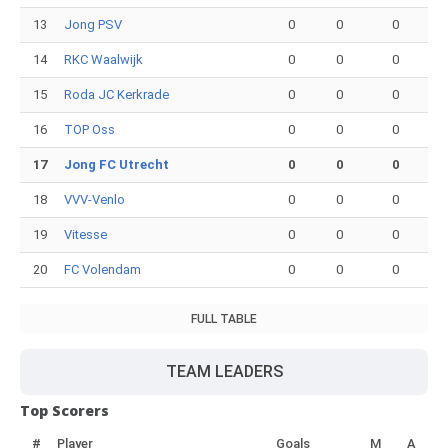
13
Jong PSV
0
0
0
14
RKC Waalwijk
0
0
0
15
Roda JC Kerkrade
0
0
0
16
TOP Oss
0
0
0
17
Jong FC Utrecht
0
0
0
18
VVV-Venlo
0
0
0
19
Vitesse
0
0
0
20
FC Volendam
0
0
0
FULL TABLE
TEAM LEADERS
Top Scorers
#
Player
Goals
M
A