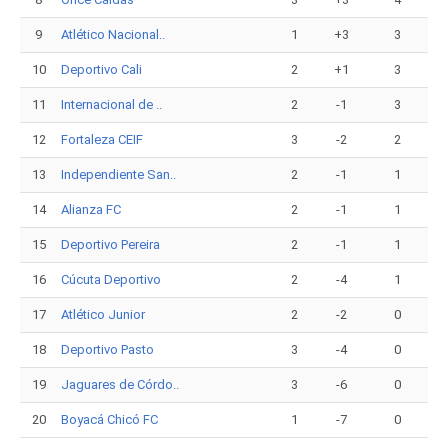
9
Atlético Nacional..
1
+3
3
10
Deportivo Cali
2
+1
3
11
Internacional de ..
2
-1
3
12
Fortaleza CEIF
3
-2
2
13
Independiente San..
2
-1
1
14
Alianza FC
2
-1
1
15
Deportivo Pereira
2
-1
1
16
Cúcuta Deportivo
2
-4
1
17
Atlético Junior
2
-2
0
18
Deportivo Pasto
3
-4
0
19
Jaguares de Córdo..
3
-6
0
20
Boyacá Chicó FC
1
-7
0