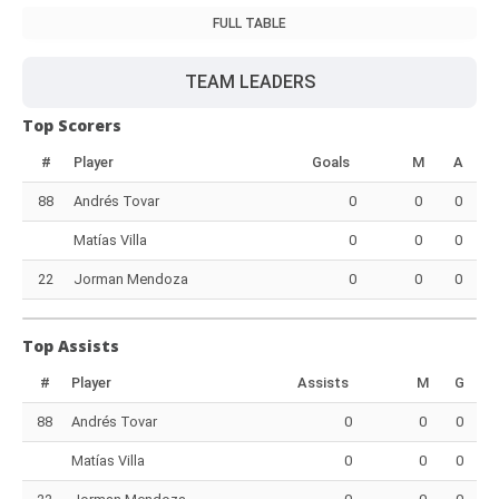
FULL TABLE
TEAM LEADERS
Top Scorers
#
Player
Goals
M
A
88
Andrés Tovar
0
0
0
Matías Villa
0
0
0
22
Jorman Mendoza
0
0
0
Top Assists
#
Player
Assists
M
G
88
Andrés Tovar
0
0
0
Matías Villa
0
0
0