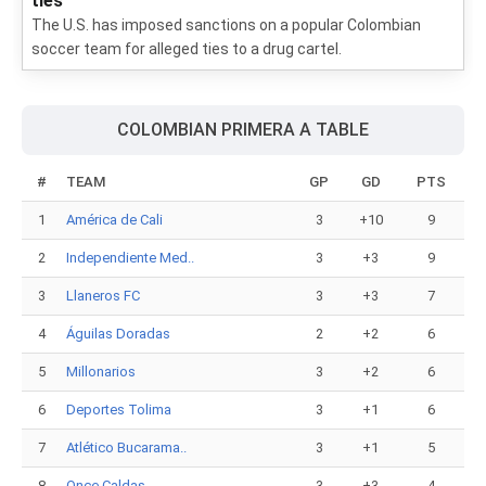
ties
The U.S. has imposed sanctions on a popular Colombian
soccer team for alleged ties to a drug cartel.
COLOMBIAN PRIMERA A TABLE
#
TEAM
GP
GD
PTS
1
América de Cali
3
+10
9
2
Independiente Med..
3
+3
9
3
Llaneros FC
3
+3
7
4
Águilas Doradas
2
+2
6
5
Millonarios
3
+2
6
6
Deportes Tolima
3
+1
6
7
Atlético Bucarama..
3
+1
5
8
Once Caldas
3
+3
4